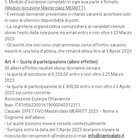
5. Modulo d’iscrizione compilato in ogni sua parte e firmato
(
Modulo Iscrizione Masterclass MERRITT
)
• Eventuali domande presentate in ritardo saranno accettate solo
in caso di ulteriore disponibilità di posti.
• La segreteria organizzativa comunicherà ai candidati ritenuti
idonei l’esito della selezione via email entro e non oltre il 23 Marzo
2023.
• Gli iscritti che non sono stati ammessi come effettivi, saranno
inseriti in una lista d’attesa, che rimarrà attiva fino al 3 Aprile 2023.
Art. 4 – Quota di partecipazione (allievi effettivi):
Gli allievi effettivi risultati idonei dovranno versare:
• la quota di iscrizione di € 250,00 entro e non oltre il 25 Marzo
2023
• la quota di partecipazione di € 400,00 entro e non oltre il 3 Aprile
2023 sul conto corrente:
Associazione Euterpe Ottavanota
Iban: IT41H0623001619000040312311
Causale: EFFETTIVO Masterclass MERRITT 2023 – Nome e
Cognome dell’allievo
• Le quote possono essere versate contestualmente
• Sempre entro la data del 3 Aprile 2023 dovranno inviare la
ricevuta dei versamenti all’indirizzo e-mail:
info@cantoalato.it