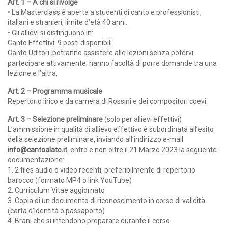
Art. 1
– A chi si rivolge
• La Masterclass è aperta a studenti di canto e professionisti,
italiani e stranieri, limite d’età 40 anni.
• Gli allievi si distinguono in:
Canto Effettivi: 9 posti disponibili.
Canto Uditori: potranno assistere alle lezioni senza potervi
partecipare attivamente; hanno facoltà di porre domande tra una
lezione e l’altra.
Art. 2 – Programma musicale
Repertorio lirico e da camera di Rossini e dei compositori coevi.
Art. 3 – Selezione preliminare
(solo per allievi effettivi)
L’ammissione in qualità di allievo effettivo è subordinata all’esito
della selezione preliminare, inviando all’indirizzo e-mail
info@cantoalato.it
entro e non oltre il 21 Marzo 2023 la seguente
documentazione:
1. 2 files audio o video recenti, preferibilmente di repertorio
barocco (formato MP4 o link YouTube)
2. Curriculum Vitae aggiornato
3. Copia di un documento di riconoscimento in corso di validità
(carta d’identità o passaporto)
4. Brani che si intendono preparare durante il corso