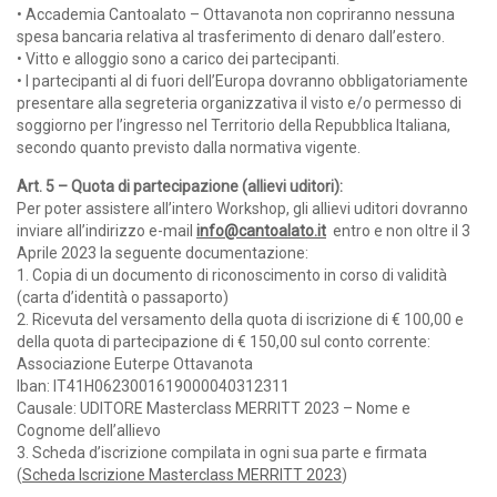
• Accademia Cantoalato – Ottavanota non copriranno nessuna
spesa bancaria relativa al trasferimento di denaro dall’estero.
• Vitto e alloggio sono a carico dei partecipanti.
• I partecipanti al di fuori dell’Europa dovranno obbligatoriamente
presentare alla segreteria organizzativa il visto e/o permesso di
soggiorno per l’ingresso nel Territorio della Repubblica Italiana,
secondo quanto previsto dalla normativa vigente.
Art. 5 – Quota di partecipazione (allievi uditori):
Per poter assistere all’intero Workshop, gli allievi uditori dovranno
inviare all’indirizzo e-mail
info@cantoalato.it
entro e non oltre il 3
Aprile 2023 la seguente documentazione:
1. Copia di un documento di riconoscimento in corso di validità
(carta d’identità o passaporto)
2. Ricevuta del versamento della quota di iscrizione di € 100,00 e
della quota di partecipazione di € 150,00 sul conto corrente:
Associazione Euterpe Ottavanota
Iban: IT41H0623001619000040312311
Causale: UDITORE Masterclass MERRITT 2023 – Nome e
Cognome dell’allievo
3. Scheda d’iscrizione compilata in ogni sua parte e firmata
(
Scheda Iscrizione Masterclass MERRITT 2023
)