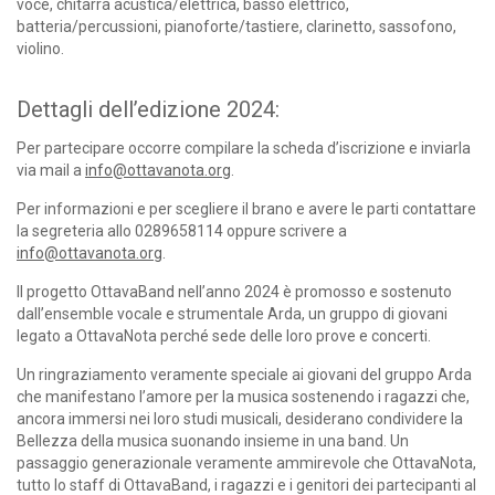
voce, chitarra acustica/elettrica, basso elettrico,
batteria/percussioni, pianoforte/tastiere, clarinetto, sassofono,
violino.
Dettagli dell’edizione 2024:
Per partecipare occorre compilare la scheda d’iscrizione e inviarla
via mail a
info@ottavanota.org
.
Per informazioni e per scegliere il brano e avere le parti contattare
la segreteria allo 0289658114 oppure scrivere a
info@ottavanota.org
.
Il progetto OttavaBand nell’anno 2024 è promosso e sostenuto
dall’ensemble vocale e strumentale Arda, un gruppo di giovani
legato a OttavaNota perché sede delle loro prove e concerti.
Un ringraziamento veramente speciale ai giovani del gruppo Arda
che manifestano l’amore per la musica sostenendo i ragazzi che,
ancora immersi nei loro studi musicali, desiderano condividere la
Bellezza della musica suonando insieme in una band. Un
passaggio generazionale veramente ammirevole che OttavaNota,
tutto lo staff di OttavaBand, i ragazzi e i genitori dei partecipanti al