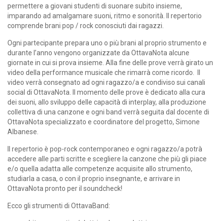
permettere a giovani studenti di suonare subito insieme,
imparando ad amalgamare suoni, ritmo e sonorità. Il repertorio
comprende brani pop / rock conosciuti dai ragazzi.
Ogni partecipante prepara uno o più brani al proprio strumento e
durante l’anno vengono organizzate da OttavaNota alcune
giornate in cui si prova insieme. Alla fine delle prove verrà girato un
video della performance musicale che rimarrà come ricordo. Il
video verrà consegnato ad ogni ragazzo/a e condiviso sui canali
social di OttavaNota. Il momento delle prove è dedicato alla cura
dei suoni, allo sviluppo delle capacità di interplay, alla produzione
collettiva di una canzone e ogni band verrà seguita dal docente di
OttavaNota specializzato e coordinatore del progetto, Simone
Albanese.
Il repertorio è pop-rock contemporaneo e ogni ragazzo/a potrà
accedere alle parti scritte e scegliere la canzone che più gli piace
e/o quella adatta alle competenze acquisite allo strumento,
studiarla a casa, o con il proprio insegnante, e arrivare in
OttavaNota pronto per il soundcheck!
Ecco gli strumenti di OttavaBand: