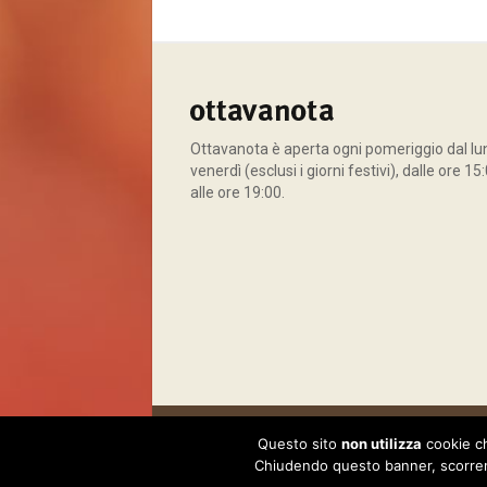
Ottavanota è aperta ogni pomeriggio dal lun
venerdì (esclusi i giorni festivi), dalle ore 15
alle ore 19:00.
© 2026 Ottavanota. Tutti i diritti riservati.
Privacy
Questo sito
non utilizza
cookie ch
Chiudendo questo banner, scorrend