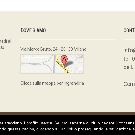
DOVE SIAMO
CONT
edì al
:00
Via Marco Bruto, 24 - 20138 Milano
info
tel.
cell
Clicca sulla mappa per ingrandirla
Comp
 policy
|
Cookie policy
e tracciano il profilo utente. Se vuoi saperne di più o negare il consen
o questa pagina, cliccando su un link o proseguendo la navigazione acc