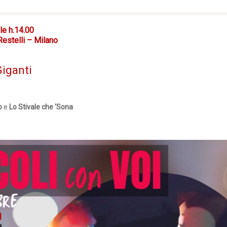
le h.14.00
Restelli – Milano
Giganti
o
e
Lo Stivale che ‘Sona