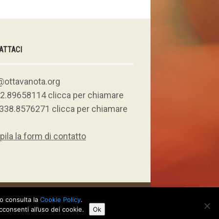
ATTACI
@ottavanota.org
 02.89658114 clicca per chiamare
. 338.8576271 clicca per chiamare
ila la form di contatto
so consulta la
Cookie Policy
.
onsenti all’uso dei cookie.
Ok