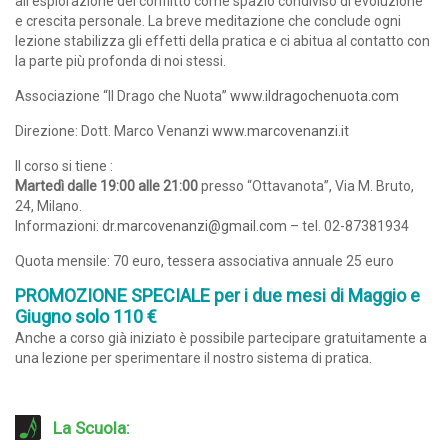
all’esplorazione del conflitto come spazio condiviso di evoluzione
e crescita personale. La breve meditazione che conclude ogni
lezione stabilizza gli effetti della pratica e ci abitua al contatto con
la parte più profonda di noi stessi.
Associazione “Il Drago che Nuota”
www.ildragochenuota.com
Direzione: Dott. Marco Venanzi
www.marcovenanzi.it
Il corso si tiene :
Martedì dalle 19:00 alle 21:00
presso “Ottavanota”, Via M. Bruto,
24, Milano.
Informazioni:
dr.marcovenanzi@gmail.com
– tel. 02-87381934
Quota mensile: 70 euro, tessera associativa annuale 25 euro
PROMOZIONE SPECIALE per i due mesi di Maggio e
Giugno solo 110 €
Anche a corso già iniziato è possibile partecipare gratuitamente a
una lezione per sperimentare il nostro sistema di pratica.
La Scuola: